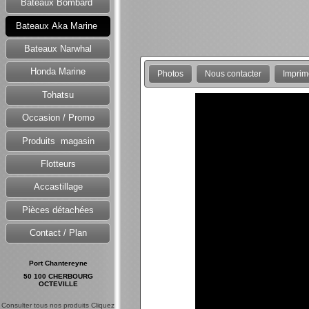
Bateaux Bombard
Bateaux Aka Marine
Bateaux Narwhal
Honda Marine
Photos
Nous contacter
Imprim
Tohatsu
Occasion / Promo
Produits magasin
Flotteurs
Accastillage
Pièces détachées
Contact / Plan
Port Chantereyne
50 100 CHERBOURG
OCTEVILLE
Consulter tous nos produits Cliquez