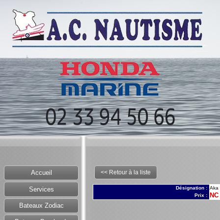
<< Retour à la liste
Accueil
Désignation :
Aka 
Services
NC
Prix :
Bateaux Zodiac